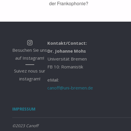
der Frankophonie?
Instagram
Kontakt/Contact:
Besuchen Sie uns
Dr. Johanne Mohs
auf Instagram!
Universität Bremen
FB 10: Romanistik
Suivez nous sur
instagram!
eMail:
canoff@uni-bremen.de
IMPRESSUM
©2023 Canoff