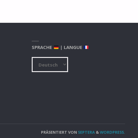
SPRACHE
| LANGUE
Sprache
|
Langue
PRÄSENTIERT VON
SEPTERA
&
WORDPRESS.