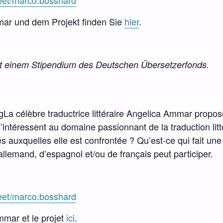
meet/marco.bosshard
mar und dem Projekt finden Sie
hier
.
it einem Stipendium des Deutschen Übersetzerfonds.
rgLa célèbre traductrice littéraire Angelica Ammar propose
’intéressent au domaine passionnant de la traduction litté
ultés auxquelles elle est confrontée ? Qu’est-ce qui fait 
lemand, d’espagnol et/ou de français peut participer.
meet/marco.bosshard
mmar et le projet
ici
.