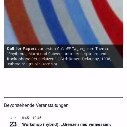
zur ersten CaNoFF-Tagung zum Thema
 und Subversion: interdisziplinäre und
Nach den Standorten 
pektiven" | Bild: Robert Delaunay, 1938,
der dritte Standort d
lic Domain)
ein, und zwar am
29.
Bevorstehende Veranstaltungen
9:45
–
10:45
SEP.
23
Workshop (hybrid): „Grenzen neu vermessen: