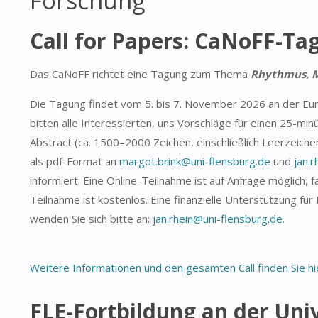
Forschung
Call for Papers: CaNoFF-Ta
Das CaNoFF richtet eine Tagung zum Thema
Rhythmus, M
Die Tagung findet vom 5. bis 7. November 2026 an der Eur
bitten alle Interessierten, uns Vorschläge für einen 25-minü
Abstract (ca. 1500–2000 Zeichen, einschließlich Leerzeichen 
als pdf-Format an
margot.brink@uni-flensburg.de
und
jan.
informiert. Eine Online-Teilnahme ist auf Anfrage möglich, fal
Teilnahme ist kostenlos. Eine finanzielle Unterstützung fü
wenden Sie sich bitte an:
jan.rhein@uni-flensburg.de
.
Weitere Informationen und den gesamten Call finden Sie hi
FLE-Fortbildung an der Uni