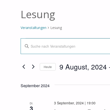
Lesung
Veranstaltungen
Lesung
Veranstaltungen
Veranstaltungen
Bitte
Schlüsselwort
Suche
eingeben.
9 August, 2024
 
Suche
Heute
und
nach
Datum
Veranstaltungen
wählen.
Ansichten,
Schlüsselwort.
September 2024
Navigation
3 September, 2024 | 19:00
DI.
3