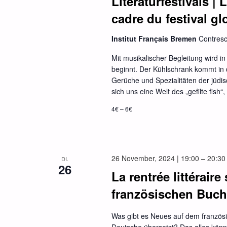
Literaturfestivals |
cadre du festival gl
Institut Français Bremen
Contres
Mit musikalischer Begleitung wird 
beginnt. Der Kühlschrank kommt in
Gerüche und Spezialitäten der jüdis
sich uns eine Welt des „gefilte fish
4€ – 6€
26 November, 2024 | 19:00
–
20:30
DI.
26
La rentrée littérair
französischen Buc
Was gibt es Neues auf dem französ