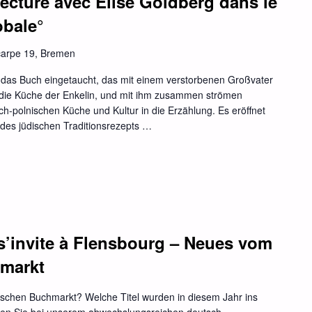
 Lecture avec Élise Goldberg dans le
obale°
carpe 19, Bremen
in das Buch eingetaucht, das mit einem verstorbenen Großvater
 die Küche der Enkelin, und mit ihm zusammen strömen
ch-polnischen Küche und Kultur in die Erzählung. Es eröffnet
“, des jüdischen Traditionsrezepts …
e s’invite à Flensbourg – Neues vom
hmarkt
ischen Buchmarkt? Welche Titel wurden in diesem Jahr ins