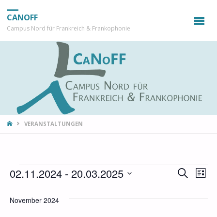
CANOFF
Campus Nord für Frankreich & Frankophonie
START
VERANSTALTUNGEN
02.11.2024
 - 
20.03.2025
Veranstaltungen
SUCHE
Ver
Verans
LISTE
Datum
Ans
Suche
wählen.
November 2024
Nav