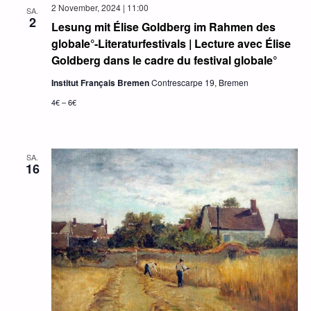
und
2 November, 2024 | 11:00
SA.
2
Lesung mit Élise Goldberg im Rahmen des
Ansich
globale°-Literaturfestivals | Lecture avec Élise
Goldberg dans le cadre du festival globale°
Naviga
Institut Français Bremen
Contrescarpe 19, Bremen
4€ – 6€
SA.
16