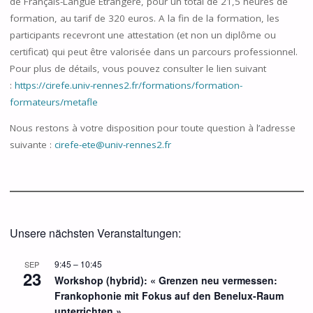
de Français-Langue Étrangère, pour un total de 21,5 heures de
formation, au tarif de 320 euros. A la fin de la formation, les
participants recevront une attestation (et non un diplôme ou
certificat) qui peut être valorisée dans un parcours professionnel.
Pour plus de détails, vous pouvez consulter le lien suivant
:
https://cirefe.univ-rennes2.fr/formations/formation-
formateurs/metafle
Nous restons à votre disposition pour toute question à l’adresse
suivante :
cirefe-ete@univ-rennes2.fr
Unsere nächsten Veranstaltungen:
9:45
–
10:45
SEP
23
Workshop (hybrid): « Grenzen neu vermessen:
Frankophonie mit Fokus auf den Benelux-Raum
unterrichten »