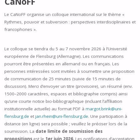
CaNoFF
Le CaNoFF organise un colloque international sur le thème «
Rythmes, pouvoir et subversion : perspectives interdisciplinaires et
francophones ».
Le colloque se tiendra du 5 au 7 novembre 2026 à l’Université
européenne de Flensburg (Allemagne). Les communications
pourront être présentées en allemand ou en français. Les
personnes intéressées sont invitées à soumettre une proposition
de communication de 25 minutes (suivie de 15 minutes de
discussion). Merci d’envoyer un titre (provisoire), un résumé (env.
1500–2000 caractères, espaces et bibliographie compris) ainsi
qu’une courte notice bio-bibliographique (incluant l’affiliation
institutionnelle actuelle) au format PDF à
margot.brink@uni-
flensburg.de
et
jan.rhein@uni-flensburg.de
. Une participation à
distance (en ligne) sera possible ; veuillez le préciser lors de la
soumission. La
date limite de soumission des
propositions
est le
1er juin 2026
. Les notifications d’acceptation